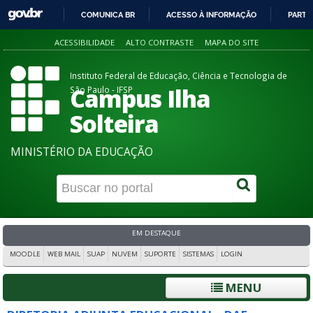
COMUNICA BR
ACESSO À INFORMAÇÃO
PARTI
IR
ACESSIBILIDADE
ALTO CONTRASTE
MAPA DO SITE
PARA
O
Instituto Federal de Educação, Ciência e Tecnologia de
CONTEÚDO
Campus Ilha
São Paulo - IFSP
Solteira
MINISTÉRIO DA EDUCAÇÃO
EM DESTAQUE
MOODLE
WEB MAIL
SUAP
NUVEM
SUPORTE
SISTEMAS
LOGIN
MENU