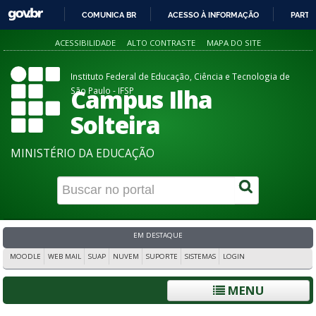
COMUNICA BR
ACESSO À INFORMAÇÃO
PARTI
IR
ACESSIBILIDADE
ALTO CONTRASTE
MAPA DO SITE
PARA
O
Instituto Federal de Educação, Ciência e Tecnologia de
CONTEÚDO
Campus Ilha
São Paulo - IFSP
Solteira
MINISTÉRIO DA EDUCAÇÃO
EM DESTAQUE
MOODLE
WEB MAIL
SUAP
NUVEM
SUPORTE
SISTEMAS
LOGIN
MENU