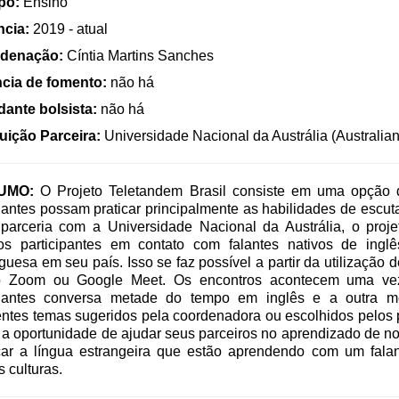
po:
Ensino
ncia:
2019 - atual
denação:
Cíntia Martins Sanches
cia de fomento:
não há
dante bolsista:
não há
tuição Parceira:
Universidade Nacional da Austrália (Australian
UMO:
O Projeto Teletandem Brasil consiste em uma opção 
antes possam praticar principalmente as habilidades de escuta
parceria com a Universidade Nacional da Austrália, o proje
os participantes em contato com falantes nativos de ingl
guesa em seu país. Isso se faz possível a partir da utilização 
 Zoom ou Google Meet. Os encontros acontecem uma ve
dantes conversa metade do tempo em inglês e a outra m
entes temas sugeridos pela coordenadora ou escolhidos pelos p
 a oportunidade de ajudar seus parceiros no aprendizado de 
icar a língua estrangeira que estão aprendendo com um fala
s culturas.