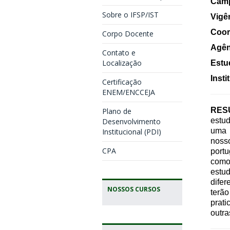
Cam
Sobre o IFSP/IST
Vigê
Coor
Corpo Docente
Agên
Contato e
Localização
Estu
Insti
Certificação
ENEM/ENCCEJA
RES
Plano de
estud
Desenvolvimento
uma 
Institucional (PDI)
noss
CPA
portu
como
estu
difer
NOSSOS CURSOS
terão
prat
outra