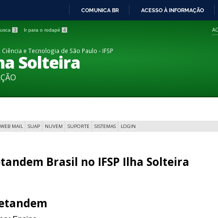
COMUNICA BR
ACESSO À INFORMAÇÃO
IR
AC
 busca
3
Ir para o rodapé
4
PARA
O
 Ciência e Tecnologia de São Paulo - IFSP
a Solteira
CONTEÚDO
AÇÃO
WEB MAIL
SUAP
NUVEM
SUPORTE
SISTEMAS
LOGIN
tandem Brasil no IFSP Ilha Solteira
letandem