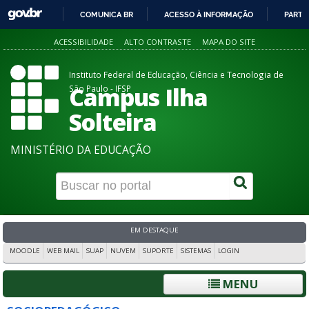
COMUNICA BR
ACESSO À INFORMAÇÃO
PARTI
IR
ACESSIBILIDADE
ALTO CONTRASTE
MAPA DO SITE
PARA
O
Instituto Federal de Educação, Ciência e Tecnologia de
CONTEÚDO
Campus Ilha
São Paulo - IFSP
Solteira
MINISTÉRIO DA EDUCAÇÃO
EM DESTAQUE
MOODLE
WEB MAIL
SUAP
NUVEM
SUPORTE
SISTEMAS
LOGIN
MENU