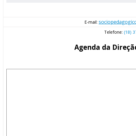
sociopedagogico
E-mail:
Telefone:
(18) 
Agenda da Direçã