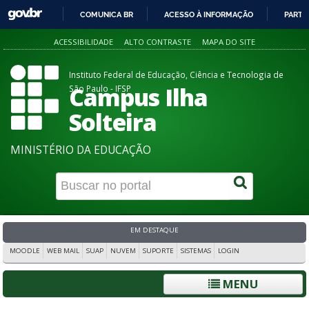
COMUNICA BR
ACESSO À INFORMAÇÃO
PARTI
IR
ACESSIBILIDADE
ALTO CONTRASTE
MAPA DO SITE
PARA
O
Instituto Federal de Educação, Ciência e Tecnologia de
CONTEÚDO
Campus Ilha
São Paulo - IFSP
Solteira
MINISTÉRIO DA EDUCAÇÃO
EM DESTAQUE
MOODLE
WEB MAIL
SUAP
NUVEM
SUPORTE
SISTEMAS
LOGIN
MENU