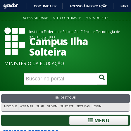
COMUNICA BR
ACESSO À INFORMAÇÃO
PARTI
IR
ACESSIBILIDADE
ALTO CONTRASTE
MAPA DO SITE
PARA
O
Instituto Federal de Educação, Ciência e Tecnologia de
CONTEÚDO
Campus Ilha
São Paulo - IFSP
Solteira
MINISTÉRIO DA EDUCAÇÃO
EM DESTAQUE
MOODLE
WEB MAIL
SUAP
NUVEM
SUPORTE
SISTEMAS
LOGIN
MENU