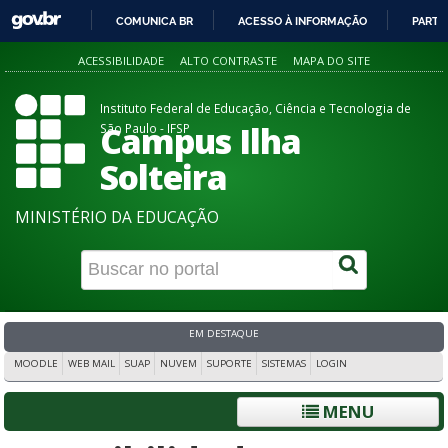
COMUNICA BR
ACESSO À INFORMAÇÃO
PARTI
IR
ACESSIBILIDADE
ALTO CONTRASTE
MAPA DO SITE
PARA
O
Instituto Federal de Educação, Ciência e Tecnologia de
CONTEÚDO
Campus Ilha
São Paulo - IFSP
Solteira
MINISTÉRIO DA EDUCAÇÃO
EM DESTAQUE
MOODLE
WEB MAIL
SUAP
NUVEM
SUPORTE
SISTEMAS
LOGIN
MENU