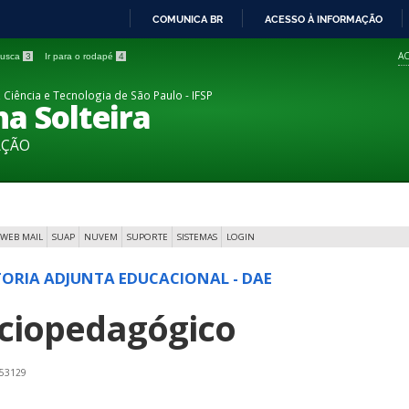
COMUNICA BR
ACESSO À INFORMAÇÃO
IR
AC
 busca
3
Ir para o rodapé
4
PARA
O
 Ciência e Tecnologia de São Paulo - IFSP
a Solteira
CONTEÚDO
AÇÃO
WEB MAIL
SUAP
NUVEM
SUPORTE
SISTEMAS
LOGIN
TORIA ADJUNTA EDUCACIONAL - DAE
ciopedagógico
 53129