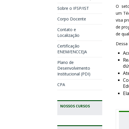
O seto
Sobre o IFSP/IST
um Téc
Corpo Docente
visa p
de pro
Contato e
de qua
Localização
Dessa 
Certificação
ENEM/ENCCEJA
Ac
Re
Plano de
dú
Desenvolvimento
At
Institucional (PDI)
Co
CPA
Ed
El
NOSSOS CURSOS