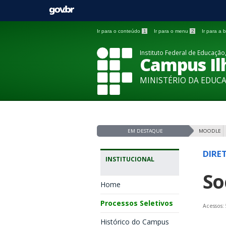
Ir para o conteúdo
1
Ir para o menu
2
Ir para a
Instituto Federal de Educação,
Campus Ilh
MINISTÉRIO DA EDUC
EM DESTAQUE
MOODLE
DIRE
INSTITUCIONAL
So
Home
Processos Seletivos
Acessos:
Histórico do Campus