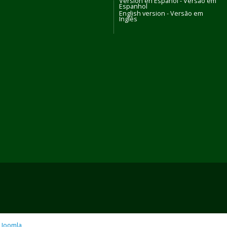
Versión en Español - Versão em
Espanhol
English version - Versão em
Inglês
o
Joomla