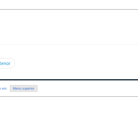
terior
do em:
Menu superior