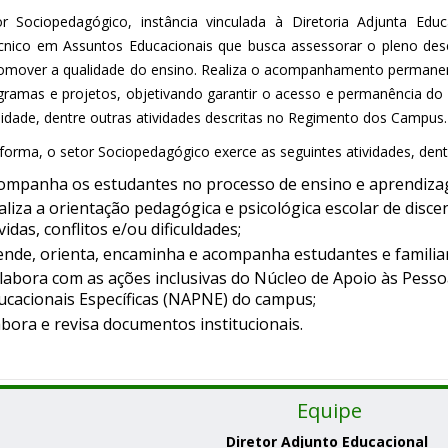
r Sociopedagógico, instância vinculada à Diretoria Adjunta Ed
nico em Assuntos Educacionais que busca assessorar o pleno des
romover a qualidade do ensino. Realiza o acompanhamento permanen
gramas e projetos, objetivando garantir o acesso e permanência do e
lidade, dentre outras atividades descritas no Regimento dos Campus.
forma, o setor Sociopedagógico exerce as seguintes atividades, dent
ompanha os estudantes no processo de ensino e aprendiza
aliza a orientação pedagógica e psicológica escolar de disce
vidas, conflitos e/ou dificuldades;
ende, orienta, encaminha e acompanha estudantes e familia
labora com as ações inclusivas do Núcleo de Apoio às Pess
ucacionais Específicas (NAPNE) do campus;
abora e revisa documentos institucionais.
Equipe
Diretor Adjunto Educacional