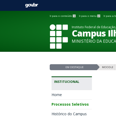
Ir para o conteúdo
1
Ir para o menu
2
Ir para a
Instituto Federal de Educação,
Campus Ilh
MINISTÉRIO DA EDUC
EM DESTAQUE
MOODLE
INSTITUCIONAL
Home
Processos Seletivos
Histórico do Campus