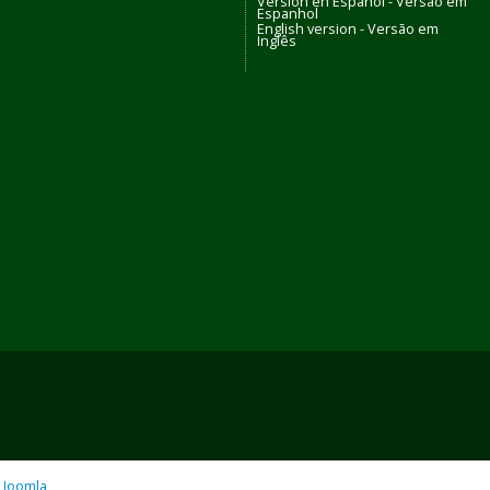
Versión en Español - Versão em
Espanhol
English version - Versão em
Inglês
o
Joomla