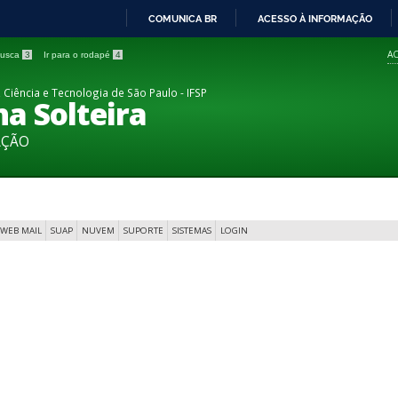
COMUNICA BR
ACESSO À INFORMAÇÃO
IR
AC
 busca
3
Ir para o rodapé
4
PARA
O
 Ciência e Tecnologia de São Paulo - IFSP
a Solteira
CONTEÚDO
AÇÃO
WEB MAIL
SUAP
NUVEM
SUPORTE
SISTEMAS
LOGIN