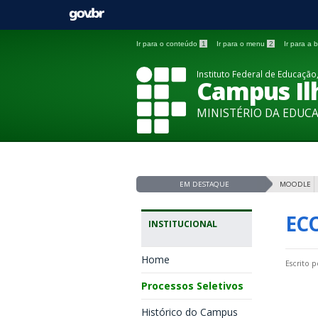
Ir para o conteúdo
1
Ir para o menu
2
Ir para a
Instituto Federal de Educação,
Campus Ilh
MINISTÉRIO DA EDUC
EM DESTAQUE
MOODLE
EC
INSTITUCIONAL
Home
Escrito 
Processos Seletivos
Histórico do Campus