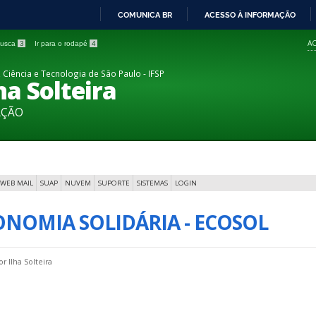
COMUNICA BR
ACESSO À INFORMAÇÃO
IR
AC
 busca
3
Ir para o rodapé
4
PARA
O
 Ciência e Tecnologia de São Paulo - IFSP
a Solteira
CONTEÚDO
AÇÃO
WEB MAIL
SUAP
NUVEM
SUPORTE
SISTEMAS
LOGIN
ONOMIA SOLIDÁRIA - ECOSOL
por
Ilha Solteira