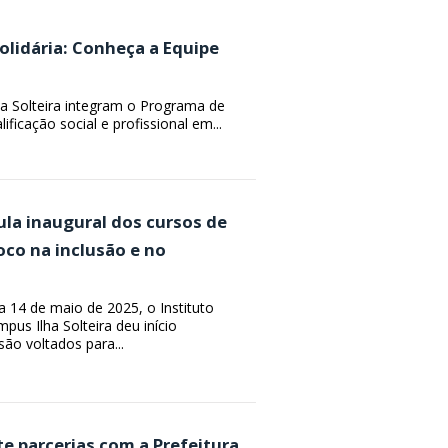
idária: Conheça a Equipe
a Solteira integram o Programa de
ificação social e profissional em...
 aula inaugural dos cursos de
oco na inclusão e no
ia 14 de maio de 2025, o Instituto
pus Ilha Solteira deu início
ão voltados para...
ute parcerias com a Prefeitura