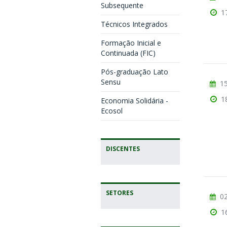
Subsequente
1
Técnicos Integrados
Formação Inicial e
Continuada (FIC)
Pós-graduação Lato
Sensu
15
1
Economia Solidária -
Ecosol
DISCENTES
SETORES
02
1