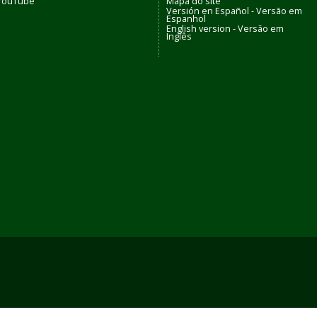
YouTube
Mapa do site
Versión en Español - Versão em
Espanhol
English version - Versão em
Inglês