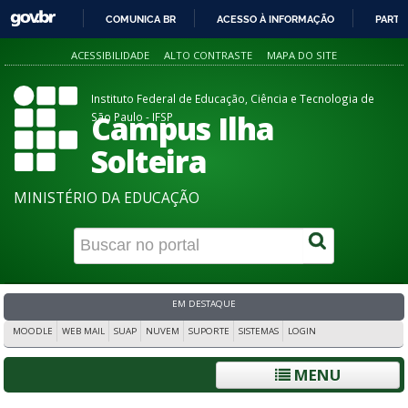
COMUNICA BR
ACESSO À INFORMAÇÃO
PARTI
IR
ACESSIBILIDADE
ALTO CONTRASTE
MAPA DO SITE
PARA
O
Instituto Federal de Educação, Ciência e Tecnologia de
CONTEÚDO
Campus Ilha
São Paulo - IFSP
Solteira
MINISTÉRIO DA EDUCAÇÃO
EM DESTAQUE
MOODLE
WEB MAIL
SUAP
NUVEM
SUPORTE
SISTEMAS
LOGIN
MENU