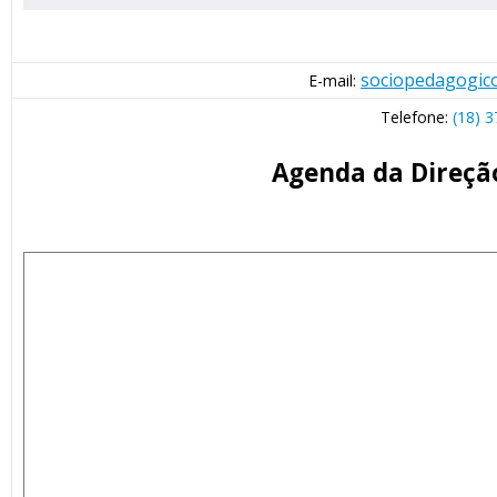
sociopedagogico
E-mail:
Telefone:
(18) 
Agenda da Direçã