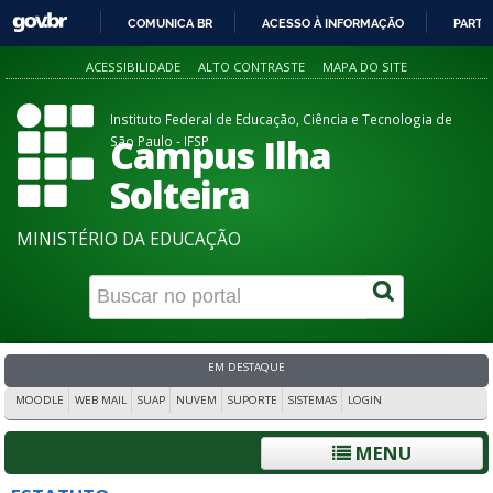
COMUNICA BR
ACESSO À INFORMAÇÃO
PARTI
IR
ACESSIBILIDADE
ALTO CONTRASTE
MAPA DO SITE
PARA
O
Instituto Federal de Educação, Ciência e Tecnologia de
CONTEÚDO
Campus Ilha
São Paulo - IFSP
Solteira
MINISTÉRIO DA EDUCAÇÃO
EM DESTAQUE
MOODLE
WEB MAIL
SUAP
NUVEM
SUPORTE
SISTEMAS
LOGIN
MENU