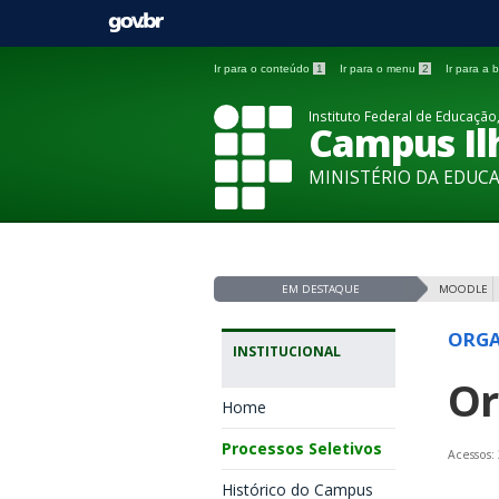
Ir para o conteúdo
1
Ir para o menu
2
Ir para a
Instituto Federal de Educação,
Campus Ilh
MINISTÉRIO DA EDUC
EM DESTAQUE
MOODLE
ORGA
INSTITUCIONAL
Or
Home
Processos Seletivos
Acessos:
Histórico do Campus