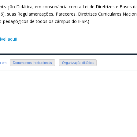
nização Didática, em consonância com a Lei de Diretrizes e Bases d
96), suas Regulamentações, Pareceres, Diretrizes Curriculares Nacio
co-pedagógicos de todos os câmpus do IFSP.)
vel aqui!
do em:
Documentos Institucionais
,
Organização didática