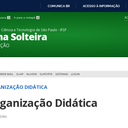
COMUNICA BR
ACESSO À INFORMAÇÃO
IR
AC
 busca
3
Ir para o rodapé
4
PARA
O
 Ciência e Tecnologia de São Paulo - IFSP
a Solteira
CONTEÚDO
AÇÃO
WEB MAIL
SUAP
NUVEM
SUPORTE
SISTEMAS
LOGIN
NIZAÇÃO DIDÁTICA
ganização Didática
 3286