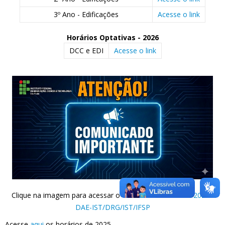
3º Ano - Edificações
Acesse o link
Horários Optativas - 2026
DCC e EDI
Acesse o link
Clique na imagem para acessar o
COMUNICADO N.º 9/2025 -
DAE-IST/DRG/IST/IFSP
Acesse
aqui
os horários de 2025