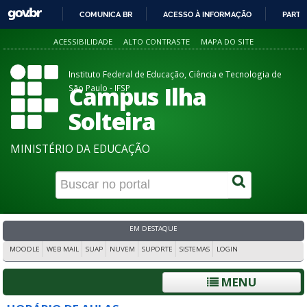
COMUNICA BR
ACESSO À INFORMAÇÃO
PARTI
IR
ACESSIBILIDADE
ALTO CONTRASTE
MAPA DO SITE
PARA
O
Instituto Federal de Educação, Ciência e Tecnologia de
CONTEÚDO
Campus Ilha
São Paulo - IFSP
Solteira
MINISTÉRIO DA EDUCAÇÃO
EM DESTAQUE
MOODLE
WEB MAIL
SUAP
NUVEM
SUPORTE
SISTEMAS
LOGIN
MENU