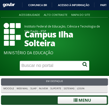
COMUNICA BR
ACESSO À INFORMAÇÃO
PARTI
IR
ACESSIBILIDADE
ALTO CONTRASTE
MAPA DO SITE
PARA
O
Instituto Federal de Educação, Ciência e Tecnologia de
CONTEÚDO
Campus Ilha
São Paulo - IFSP
Solteira
MINISTÉRIO DA EDUCAÇÃO
EM DESTAQUE
MOODLE
WEB MAIL
SUAP
NUVEM
SUPORTE
SISTEMAS
LOGIN
MENU