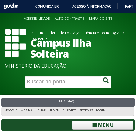
COMUNICA BR
ACESSO À INFORMAÇÃO
PARTI
IR
ACESSIBILIDADE
ALTO CONTRASTE
MAPA DO SITE
PARA
O
Instituto Federal de Educação, Ciência e Tecnologia de
CONTEÚDO
Campus Ilha
São Paulo - IFSP
Solteira
MINISTÉRIO DA EDUCAÇÃO
EM DESTAQUE
MOODLE
WEB MAIL
SUAP
NUVEM
SUPORTE
SISTEMAS
LOGIN
MENU