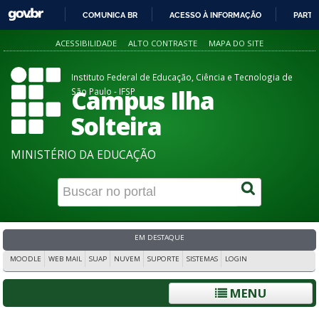
COMUNICA BR
ACESSO À INFORMAÇÃO
PARTI
IR
ACESSIBILIDADE
ALTO CONTRASTE
MAPA DO SITE
PARA
O
Instituto Federal de Educação, Ciência e Tecnologia de
CONTEÚDO
Campus Ilha
São Paulo - IFSP
Solteira
MINISTÉRIO DA EDUCAÇÃO
EM DESTAQUE
MOODLE
WEB MAIL
SUAP
NUVEM
SUPORTE
SISTEMAS
LOGIN
MENU