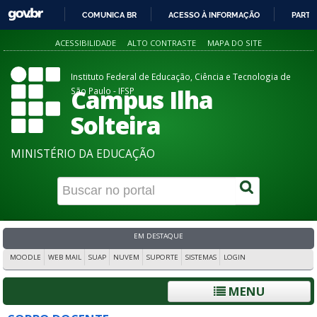
COMUNICA BR
ACESSO À INFORMAÇÃO
PARTI
IR
ACESSIBILIDADE
ALTO CONTRASTE
MAPA DO SITE
PARA
O
Instituto Federal de Educação, Ciência e Tecnologia de
CONTEÚDO
Campus Ilha
São Paulo - IFSP
Solteira
MINISTÉRIO DA EDUCAÇÃO
EM DESTAQUE
MOODLE
WEB MAIL
SUAP
NUVEM
SUPORTE
SISTEMAS
LOGIN
MENU