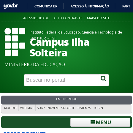
COMUNICA BR
ACESSO À INFORMAÇÃO
PARTI
IR
ACESSIBILIDADE
ALTO CONTRASTE
MAPA DO SITE
PARA
O
Instituto Federal de Educação, Ciência e Tecnologia de
CONTEÚDO
Campus Ilha
São Paulo - IFSP
Solteira
MINISTÉRIO DA EDUCAÇÃO
EM DESTAQUE
MOODLE
WEB MAIL
SUAP
NUVEM
SUPORTE
SISTEMAS
LOGIN
MENU