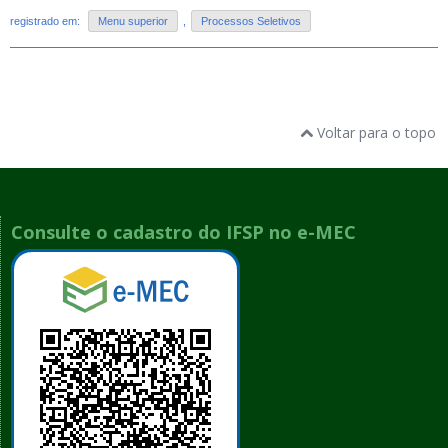
registrado em:
Menu superior
,
Processos Seletivos
Voltar para o topo
Consulte o cadastro do IFSP no e-MEC