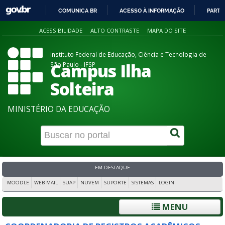
COMUNICA BR
ACESSO À INFORMAÇÃO
PARTI
IR
ACESSIBILIDADE
ALTO CONTRASTE
MAPA DO SITE
PARA
O
Instituto Federal de Educação, Ciência e Tecnologia de
CONTEÚDO
Campus Ilha
São Paulo - IFSP
Solteira
MINISTÉRIO DA EDUCAÇÃO
EM DESTAQUE
MOODLE
WEB MAIL
SUAP
NUVEM
SUPORTE
SISTEMAS
LOGIN
MENU