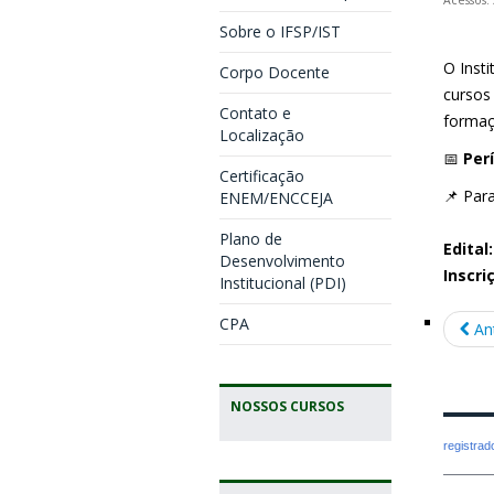
Sobre o IFSP/IST
O Insti
Corpo Docente
cursos
Contato e
formaç
Localização
📅
Per
Certificação
📌 Par
ENEM/ENCCEJA
Plano de
Edital:
Desenvolvimento
Inscri
Institucional (PDI)
CPA
An
NOSSOS CURSOS
registra