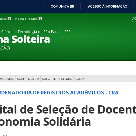
COMUNICA BR
ACESSO À INFORMAÇÃO
IR
AC
 busca
3
Ir para o rodapé
4
PARA
O
 Ciência e Tecnologia de São Paulo - IFSP
a Solteira
CONTEÚDO
AÇÃO
WEB MAIL
SUAP
NUVEM
SUPORTE
SISTEMAS
LOGIN
DENADORIA DE REGISTROS ACADÊMICOS - CRA
ital de Seleção de Docent
onomia Solidária
 5203