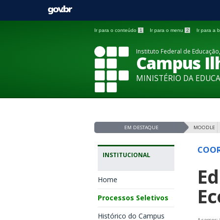
Ir para o conteúdo
1
Ir para o menu
2
Ir para a
Instituto Federal de Educação,
Campus Ilh
MINISTÉRIO DA EDUC
EM DESTAQUE
MOODLE
COOR
INSTITUCIONAL
Ed
Home
Ec
Processos Seletivos
Histórico do Campus
Acessos: