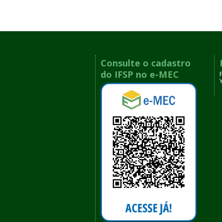
Consulte o cadastro
do IFSP no e-MEC