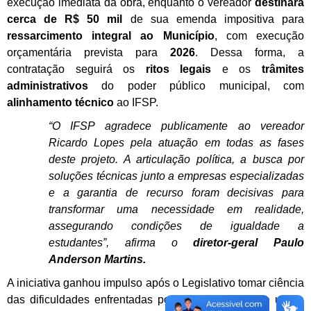
execução imediata da obra, enquanto o vereador
destinará
cerca de R$ 50 mil
de sua emenda impositiva para
ressarcimento integral ao Município
, com execução
orçamentária prevista para
2026
. Dessa forma, a
contratação seguirá os
ritos legais
e os
trâmites
administrativos
do poder público municipal, com
alinhamento técnico
ao IFSP.
“O IFSP agradece publicamente ao vereador
Ricardo Lopes pela atuação em todas as fases
deste projeto. A articulação política, a busca por
soluções técnicas junto a empresas especializadas
e a garantia de recurso foram decisivas para
transformar uma necessidade em realidade,
assegurando condições de igualdade a
estudantes”, afirma o
diretor-geral Paulo
Anderson Martins.
A iniciativa ganhou impulso após o Legislativo tomar ciência
das dificuldades enfrentadas por um estudante que utiliza