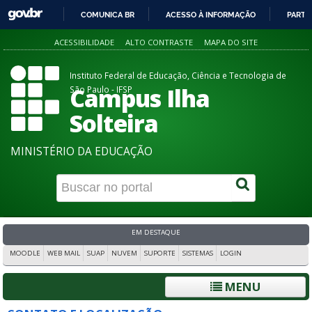
COMUNICA BR
ACESSO À INFORMAÇÃO
PARTI
IR
ACESSIBILIDADE
ALTO CONTRASTE
MAPA DO SITE
PARA
O
Instituto Federal de Educação, Ciência e Tecnologia de
CONTEÚDO
Campus Ilha
São Paulo - IFSP
Solteira
MINISTÉRIO DA EDUCAÇÃO
EM DESTAQUE
MOODLE
WEB MAIL
SUAP
NUVEM
SUPORTE
SISTEMAS
LOGIN
MENU