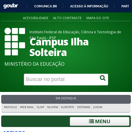
COMUNICA BR
ACESSO À INFORMAÇÃO
PARTI
IR
ACESSIBILIDADE
ALTO CONTRASTE
MAPA DO SITE
PARA
O
Instituto Federal de Educação, Ciência e Tecnologia de
CONTEÚDO
Campus Ilha
São Paulo - IFSP
Solteira
MINISTÉRIO DA EDUCAÇÃO
EM DESTAQUE
MOODLE
WEB MAIL
SUAP
NUVEM
SUPORTE
SISTEMAS
LOGIN
MENU