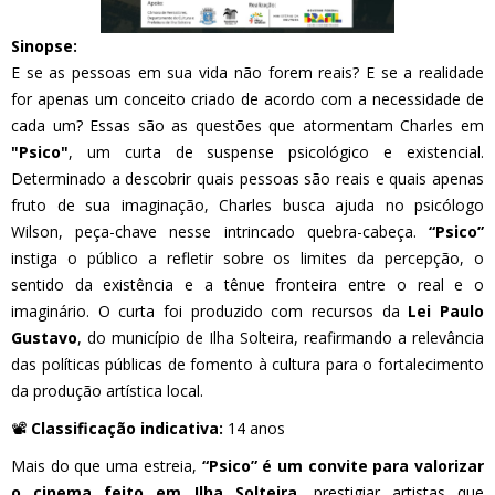
Sinopse:
E se as pessoas em sua vida não forem reais? E se a realidade
for apenas um conceito criado de acordo com a necessidade de
cada um? Essas são as questões que atormentam Charles em
"Psico"
, um curta de suspense psicológico e existencial.
Determinado a descobrir quais pessoas são reais e quais apenas
fruto de sua imaginação, Charles busca ajuda no psicólogo
Wilson, peça-chave nesse intrincado quebra-cabeça.
“Psico”
instiga o público a refletir sobre os limites da percepção, o
sentido da existência e a tênue fronteira entre o real e o
imaginário. O curta foi produzido com recursos da
Lei Paulo
Gustavo
, do município de Ilha Solteira, reafirmando a relevância
das políticas públicas de fomento à cultura para o fortalecimento
da produção artística local.
📽️
Classificação indicativa:
14 anos
Mais do que uma estreia,
“Psico” é um convite para valorizar
o cinema feito em Ilha Solteira
, prestigiar artistas que