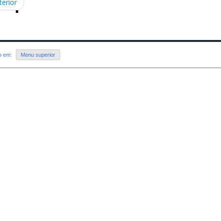
terior
do em:
Menu superior