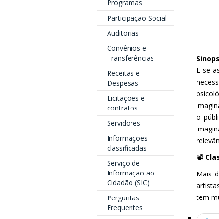
Programas
Participação Social
Auditorias
Convênios e
Transferências
Sinops
E se a
Receitas e
necess
Despesas
psicol
Licitações e
imagin
contratos
o públ
Servidores
imagin
Informações
relevân
classificadas
📽️
Clas
Serviço de
Informação ao
Mais d
Cidadão (SIC)
artista
tem mui
Perguntas
Frequentes