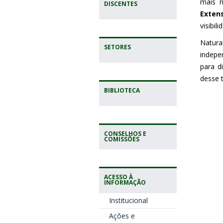
mais 
DISCENTES
Exten
visibil
Natura
SETORES
indepe
para d
desse t
BIBLIOTECA
CONSELHOS E
COMISSÕES
ACESSO À
INFORMAÇÃO
Institucional
Ações e