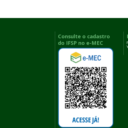
Consulte o cadastro
do IFSP no e-MEC