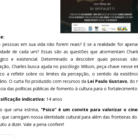
e:
s pessoas em sua vida não forem reais? E se a realidade for apen
idade de cada um? Essas são as questões que atormentam Char
ógico e existencial. Determinado a descobrir quais pessoas sã
ação, Charles busca ajuda no psicólogo Wilson, peça-chave nesse i
ico a refletir sobre os limites da percepção, o sentido da existênc
ário. O curta foi produzido com recursos da
Lei Paulo Gustavo
, do 
cia das políticas públicas de fomento à cultura para o fortalecimento 
sificação indicativa:
14 anos
o que uma estreia,
“Psico” é um convite para valorizar o cine
s que carregam nossa identidade cultural para além das fronteiras do
to a dizer. Vale a pena conferir!