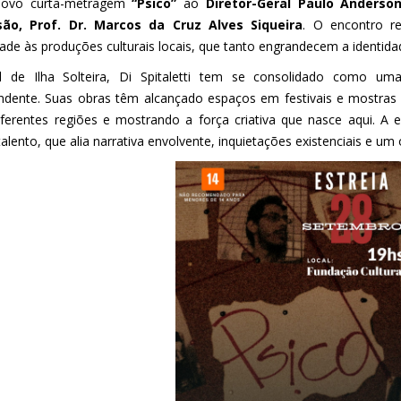
novo curta-metragem
“Psico”
ao
Diretor-Geral Paulo Anderso
são, Prof. Dr. Marcos da Cruz Alves Siqueira
. O encontro re
idade às produções culturais locais, que tanto engrandecem a identidad
l de Ilha Solteira, Di Spitaletti tem se consolidado como u
ndente. Suas obras têm alcançado espaços em festivais e mostras
iferentes regiões e mostrando a força criativa que nasce aqui. A 
alento, que alia narrativa envolvente, inquietações existenciais e um 