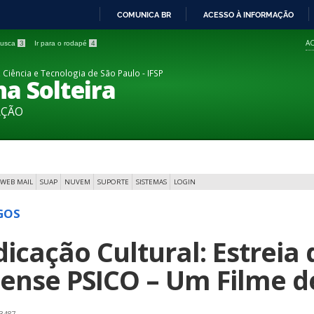
COMUNICA BR
ACESSO À INFORMAÇÃO
IR
AC
 busca
3
Ir para o rodapé
4
PARA
O
 Ciência e Tecnologia de São Paulo - IFSP
a Solteira
CONTEÚDO
AÇÃO
WEB MAIL
SUAP
NUVEM
SUPORTE
SISTEMAS
LOGIN
GOS
dicação Cultural: Estreia 
hense PSICO – Um Filme de
 3487