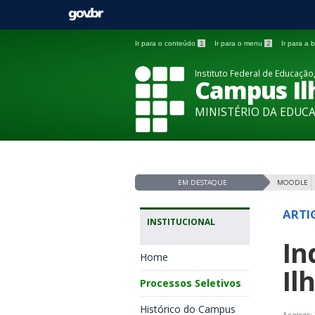
Ir para o conteúdo
1
Ir para o menu
2
Ir para a
Instituto Federal de Educação,
Campus Ilh
MINISTÉRIO DA EDUC
EM DESTAQUE
MOODLE
ARTI
INSTITUCIONAL
In
Home
Il
Processos Seletivos
Histórico do Campus
Acessos: