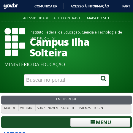
COMUNICA BR
ACESSO À INFORMAÇÃO
PARTI
IR
ACESSIBILIDADE
ALTO CONTRASTE
MAPA DO SITE
PARA
O
Instituto Federal de Educação, Ciência e Tecnologia de
CONTEÚDO
Campus Ilha
São Paulo - IFSP
Solteira
MINISTÉRIO DA EDUCAÇÃO
EM DESTAQUE
MOODLE
WEB MAIL
SUAP
NUVEM
SUPORTE
SISTEMAS
LOGIN
MENU