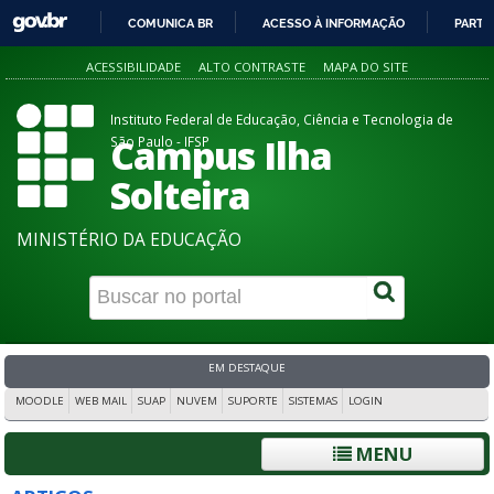
COMUNICA BR
ACESSO À INFORMAÇÃO
PARTI
IR
ACESSIBILIDADE
ALTO CONTRASTE
MAPA DO SITE
PARA
O
Instituto Federal de Educação, Ciência e Tecnologia de
CONTEÚDO
Campus Ilha
São Paulo - IFSP
Solteira
MINISTÉRIO DA EDUCAÇÃO
EM DESTAQUE
MOODLE
WEB MAIL
SUAP
NUVEM
SUPORTE
SISTEMAS
LOGIN
MENU