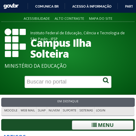
COMUNICA BR
ACESSO À INFORMAÇÃO
PARTI
IR
ACESSIBILIDADE
ALTO CONTRASTE
MAPA DO SITE
PARA
O
Instituto Federal de Educação, Ciência e Tecnologia de
CONTEÚDO
Campus Ilha
São Paulo - IFSP
Solteira
MINISTÉRIO DA EDUCAÇÃO
EM DESTAQUE
MOODLE
WEB MAIL
SUAP
NUVEM
SUPORTE
SISTEMAS
LOGIN
MENU