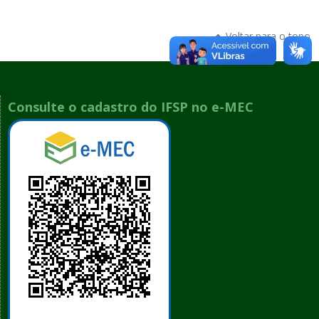
Voltar para o topo
Consulte o cadastro do IFSP no e-MEC