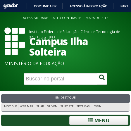
COMUNICA BR
ACESSO À INFORMAÇÃO
PARTI
IR
ACESSIBILIDADE
ALTO CONTRASTE
MAPA DO SITE
PARA
O
Instituto Federal de Educação, Ciência e Tecnologia de
CONTEÚDO
Campus Ilha
São Paulo - IFSP
Solteira
MINISTÉRIO DA EDUCAÇÃO
EM DESTAQUE
MOODLE
WEB MAIL
SUAP
NUVEM
SUPORTE
SISTEMAS
LOGIN
MENU