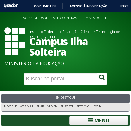
COMUNICA BR
ACESSO À INFORMAÇÃO
PARTI
IR
ACESSIBILIDADE
ALTO CONTRASTE
MAPA DO SITE
PARA
O
Instituto Federal de Educação, Ciência e Tecnologia de
CONTEÚDO
Campus Ilha
São Paulo - IFSP
Solteira
MINISTÉRIO DA EDUCAÇÃO
EM DESTAQUE
MOODLE
WEB MAIL
SUAP
NUVEM
SUPORTE
SISTEMAS
LOGIN
MENU