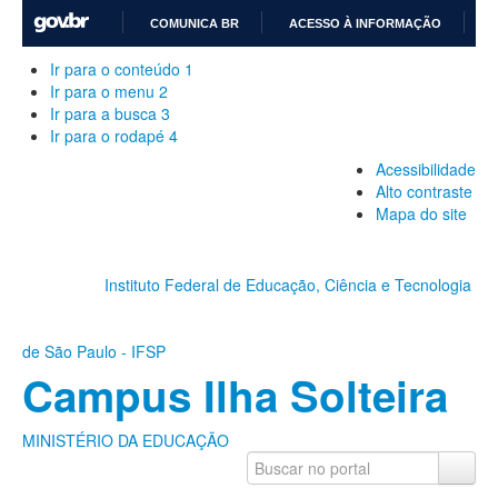
COMUNICA BR
ACESSO À INFORMAÇÃO
IR
Ir para o conteúdo
1
PARA
Ir para o menu
2
O
Ir para a busca
3
Ir para o rodapé
4
CONTEÚDO
Acessibilidade
Alto contraste
Mapa do site
Instituto Federal de Educação, Ciência e Tecnologia
de São Paulo - IFSP
Campus Ilha Solteira
MINISTÉRIO DA EDUCAÇÃO