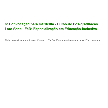
6ª Convocação para matrícula - Curso de Pós-graduação
Lato Sensu EaD: Especialização em Educação Inclusiva
Pós-graduação Lato Sensu EaD: Especialização em Educação
Inclusiva Em 2026, o Campus Ilha Solteira do IFSP vai iniciar a
oferta da segunda turma do curso de pós-graduação Lato
Sensu,...
Campus Ilha Solteira do IFSP conquista sete medalhas de
bronze na OBAPO