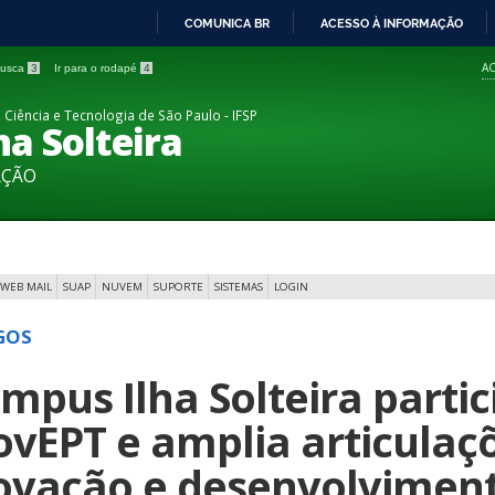
COMUNICA BR
ACESSO À INFORMAÇÃO
IR
AC
 busca
3
Ir para o rodapé
4
PARA
O
 Ciência e Tecnologia de São Paulo - IFSP
a Solteira
CONTEÚDO
AÇÃO
WEB MAIL
SUAP
NUVEM
SUPORTE
SISTEMAS
LOGIN
GOS
mpus Ilha Solteira partic
ovEPT e amplia articulaç
ovação e desenvolvimento