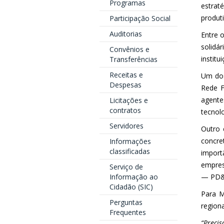
Programas
estrat
produti
Participação Social
Auditorias
Entre 
solidá
Convênios e
institu
Transferências
Receitas e
Um dos
Despesas
Rede F
agente
Licitações e
contratos
tecnol
Servidores
Outro 
concre
Informações
classificadas
import
empres
Serviço de
Informação ao
— PD&
Cidadão (SIC)
Para M
Perguntas
regiona
Frequentes
“Preci