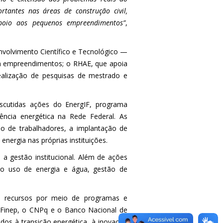
rtantes nas áreas de construção civil,
e apoio aos pequenos empreendimentos”
,
olvimento Científico e Tecnológico —
m empreendimentos; o RHAE, que apoia
ealização de pesquisas de mestrado e
iscutidas ações do EnergIF, programa
ciência energética na Rede Federal. As
ão de trabalhadores, a implantação de
ergia nas próprias instituições.
 a gestão institucional. Além de ações
 no uso de energia e água, gestão de
de recursos por meio de programas e
 Finep, o CNPq e o Banco Nacional de
os à transição energética, à inovação