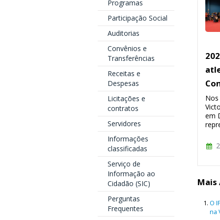
Programas
Participação Social
Auditorias
Convênios e
202
Transferências
atl
Receitas e
Con
Despesas
Nos 
Licitações e
Vict
contratos
em D
Servidores
repr
Informações
2
classificadas
Serviço de
Informação ao
Mais 
Cidadão (SIC)
Perguntas
O I
Frequentes
na 