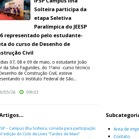
IFSP Campus Ilha
Solteira participa da
etapa Seletiva
Paralímpica do JEESP
6 representado pelo estudante-
eta do curso de Desenho de
strução Civil
dias 07, 08 e 09 de maio, o estudante João
or da Silva Fagundes, do 1ªano -curso técnico
esenho de Construção Civil, esteve
esentando o Instituto Federal de São...
0/05/26
09h33
Artigos...
Subcategori
FSP – Campus Ilha Solteira, convida para participação
Area de imp
VI edição do Ciclo de Lives “Tardes de Maio”
Contato