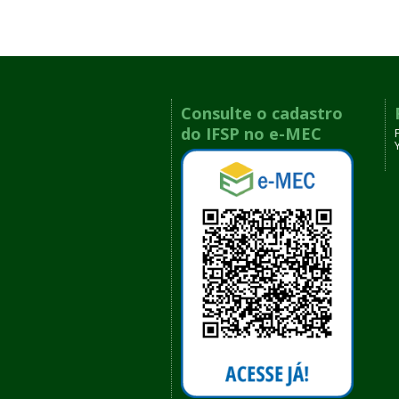
Consulte o cadastro
do IFSP no e-MEC