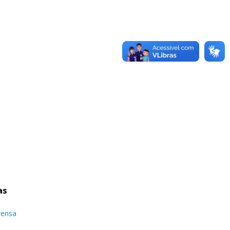
as
rensa