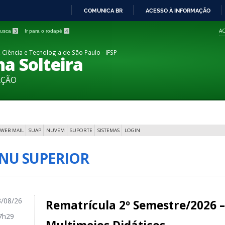
COMUNICA BR
ACESSO À INFORMAÇÃO
IR
AC
 busca
3
Ir para o rodapé
4
PARA
O
 Ciência e Tecnologia de São Paulo - IFSP
a Solteira
CONTEÚDO
AÇÃO
WEB MAIL
SUAP
NUVEM
SUPORTE
SISTEMAS
LOGIN
NU SUPERIOR
/08/26
Rematrícula 2º Semestre/2026 
7h29