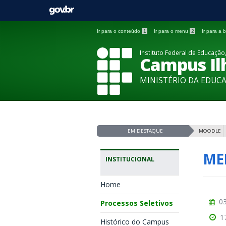
Ir para o conteúdo
1
Ir para o menu
2
Ir para a
Instituto Federal de Educação,
Campus Ilh
MINISTÉRIO DA EDUC
EM DESTAQUE
MOODLE
ME
INSTITUCIONAL
Home
03
Processos Seletivos
1
Histórico do Campus