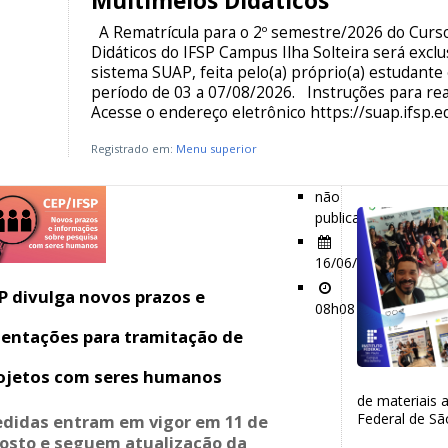
Multimeios Didáticos
A Rematrícula para o 2º semestre/2026 do Curs
Didáticos do IFSP Campus Ilha Solteira será excl
sistema SUAP, feita pelo(a) próprio(a) estudante
período de 03 a 07/08/2026. Instruções para real
Acesse o endereço eletrônico https://suap.ifsp.edu
Registrado em:
Menu superior
não
publicado
16/06/26
P divulga novos prazos e
08h08
ientações para tramitação de
ojetos com seres humanos
de materiais a
Federal de Sã
didas entram em vigor em 11 de
osto e seguem atualização da