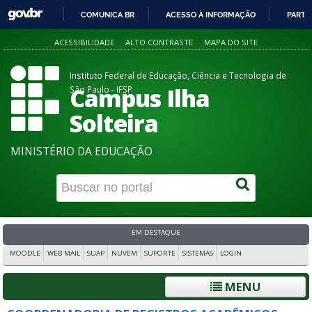
COMUNICA BR
ACESSO À INFORMAÇÃO
PARTI
IR
ACESSIBILIDADE
ALTO CONTRASTE
MAPA DO SITE
PARA
O
Instituto Federal de Educação, Ciência e Tecnologia de
CONTEÚDO
Campus Ilha
São Paulo - IFSP
Solteira
MINISTÉRIO DA EDUCAÇÃO
EM DESTAQUE
MOODLE
WEB MAIL
SUAP
NUVEM
SUPORTE
SISTEMAS
LOGIN
MENU