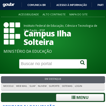
COMUNICA BR
ACESSO À INFORMAÇÃO
PARTI
IR
ACESSIBILIDADE
ALTO CONTRASTE
MAPA DO SITE
PARA
O
Instituto Federal de Educação, Ciência e Tecnologia de
CONTEÚDO
Campus Ilha
São Paulo - IFSP
Solteira
MINISTÉRIO DA EDUCAÇÃO
EM DESTAQUE
MOODLE
WEB MAIL
SUAP
NUVEM
SUPORTE
SISTEMAS
LOGIN
MENU