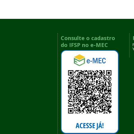
Consulte o cadastro
do IFSP no e-MEC