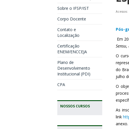
Sobre o IFSP/IST
Acessos:
Corpo Docente
Pós-gr
Contato e
Localização
Em 20
Certificação
Sensu
,
ENEM/ENCCEJA
O curs
Plano de
repres
Desenvolvimento
do Bra
Institucional (PDI)
julho d
CPA
O obje
proces
específ
NOSSOS CURSOS
As ins
link
ht
anexo.