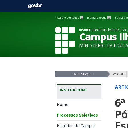
Ir para o conteúdo
1
Ir para o menu
2
Ir para a
Instituto Federal de Educação,
Campus Ilh
MINISTÉRIO DA EDUC
EM DESTAQUE
MOODLE
ARTI
INSTITUCIONAL
6ª
Home
Pó
Processos Seletivos
Es
Histórico do Campus