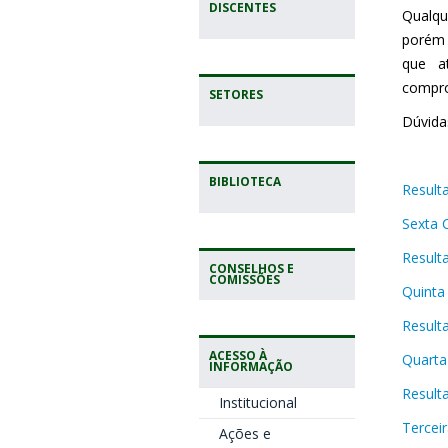
DISCENTES
Qualqu
porém 
que a
compro
SETORES
Dúvida
BIBLIOTECA
Result
Sexta 
Result
CONSELHOS E
COMISSÕES
Quinta
Result
ACESSO À
Quarta
INFORMAÇÃO
Result
Institucional
Tercei
Ações e