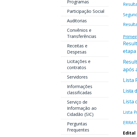
Programas
Result
Participação Social
Segund
Auditorias
Result
Convênios e
Transferências
Primei
Resul
Receitas e
etapa
Despesas
Licitações e
Resul
contratos
após 
Servidores
Lista 
Informações
L
ista 
classificadas
Lista
Serviço de
Informação ao
Lista P
Cidadão (SIC)
ERRATA
Perguntas
Frequentes
Edital