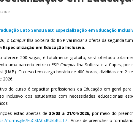
 141618
aduação Lato Sensu EaD: Especialização em Educação Inclusi
26, o
Campus
Ilha Solteira do IFSP vai iniciar a oferta da segunda 
 a
Especialização em Educação Inclusiva
.
o oferece 200 vagas, é totalmente gratuito, será ofertado totalme
enta uma parceria entre o FSP
Campus
Ilha Solteira e a Capes, por
sil (UAB). O curso tem carga horária de 400 horas, divididas em 2 se
e 2026.
tivo do curso é capacitar profissionais da Educação em geral par
so inclusivo dos estudantes com necessidades educacionais espe
icos.
crições estão abertas de
30/03 a 21/04/2026
, por meio do preenc
tps://forms.gle/EuCSfACxRUkbKctT7
. Antes de preencher o formulário