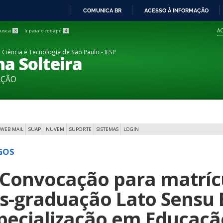
COMUNICA BR
ACESSO À INFORMAÇÃO
IR
AC
 busca
3
Ir para o rodapé
4
PARA
O
 Ciência e Tecnologia de São Paulo - IFSP
a Solteira
CONTEÚDO
AÇÃO
WEB MAIL
SUAP
NUVEM
SUPORTE
SISTEMAS
LOGIN
GOS
 Convocação para matrícu
s-graduação Lato Sensu 
pecialização em Educação