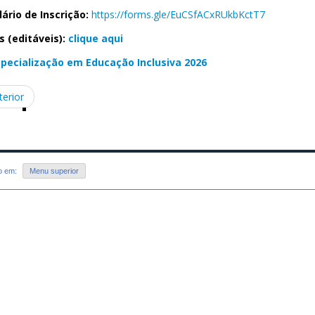
ário de Inscrição:
https://forms.gle/EuCSfACxRUkbKctT7
 (editáveis):
clique aqui
pecialização em Educação Inclusiva 2026
terior
do em:
Menu superior